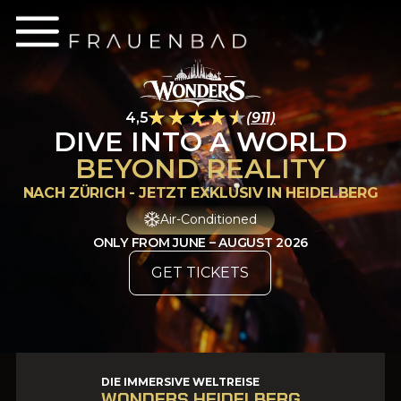
4,5
(911)
DIVE INTO A WORLD
BEYOND REALITY
NACH ZÜRICH - JETZT EXKLUSIV IN HEIDELBERG
Air-Conditioned
ONLY FROM JUNE – AUGUST 2026
GET TICKETS
DIE IMMERSIVE WELTREISE
WONDERS HEIDELBERG