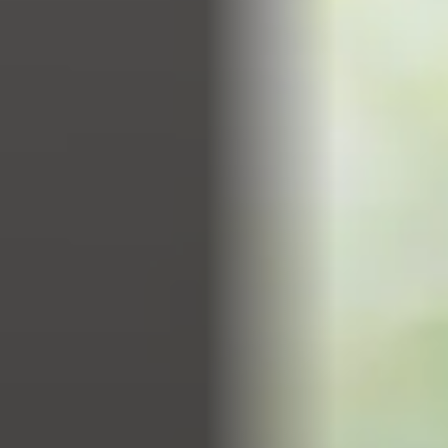
SELECT ENTRY TIME
×
Sunday, 9. August 2026
5:00 PM
6:00 PM
7:00 PM
COMBO TICKET
Experience Pixel Zoo Ocean (4 PM) and WONDERS (5 PM)
back-to-back and save vs. individual tickets.
4:00 PM
ab 21,99 € p. P.